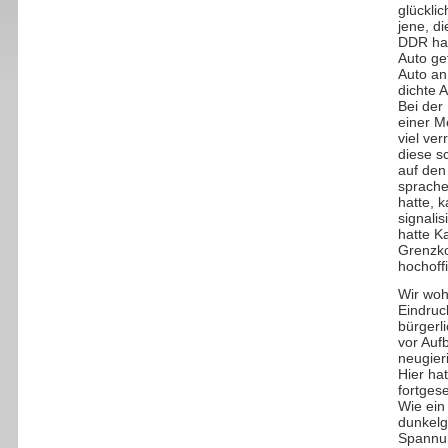
glückli
jene, d
DDR hat
Auto ge
Auto an
dichte A
Bei der
einer M
viel ve
diese s
auf den
sprache
hatte, 
signali
hatte K
Grenzko
hochoff
Wir woh
Eindruc
bürgerl
vor Auf
neugier
Hier ha
fortgese
Wie ein
dunkelg
Spannun