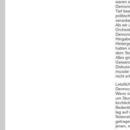
waren s
Demonst
Tief be
politisc
veranker
Als wir
Orchest
Demonst
Hingabe
Hinterg
hatten w
dem Sta
Alles g
Gewandh
Diskuss
musste 
nicht e
Letztli
Dennoc
Wenn ic
um Stun
kirchli
Bedenkl
lag auf
Notenst
getrage
jenen, 