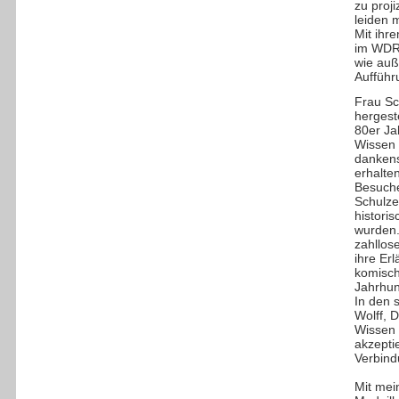
zu proj
leiden 
Mit ihr
im WDR 
wie auß
Aufführ
Frau Sc
hergest
80er Ja
Wissen 
dankens
erhalte
Besuche
Schulze
histori
wurden.
zahllos
ihre Er
komisch
Jahrhun
In den 
Wolff, D
Wissen 
akzepti
Verbind
Mit mei