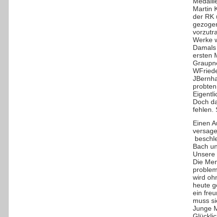
Medaill
Martin 
der RK 
gezoge
vorzutr
Werke w
Damals 
ersten 
Graupne
WFriede
JBernha
probten
Eigentli
Doch da
fehlen. 
Einen A
versage
beschle
Bach u
Unsere 
Die Men
problem
wird oh
heute g
ein fre
muss si
Junge M
Glücklic