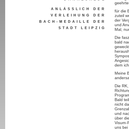
geehrt
ANLÄSSLICH DER
für die
VERLEIHUNG DER
zuteil 
der Ver
BACH-MEDAILLE DER
und Anv
STADT LEIPZIG
Mal, nu
Die fas
bald na
geweckt
heraush
Symposi
Angesic
dem ich
Meine B
andersa
Die RK,
Richtun
Program
Bald te
nicht d
Grenzab
und nac
über di
Visum-P
uns bei