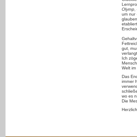
Lernproz
Olymp
,
um nur 
glauben
etablie
Erschei
Gehaltv
Fettrei
gut, mu
verlang
Ich zög
Menschl
Welt im
Das End
immer h
verwend
schließ
wo es n
Die Mes
Herzlic