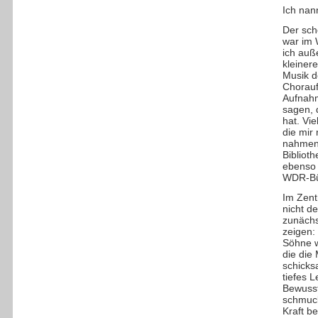
Ich nan
Der sch
war im 
ich auß
kleinere
Musik d
Chorauf
Aufnahm
sagen, 
hat. Vi
die mir
nahmen
Bibliot
ebenso 
WDR-Bü
Im Zent
nicht d
zunächs
zeigen:
Söhne w
die die
schicks
tiefes 
Bewusst
schmuck
Kraft b